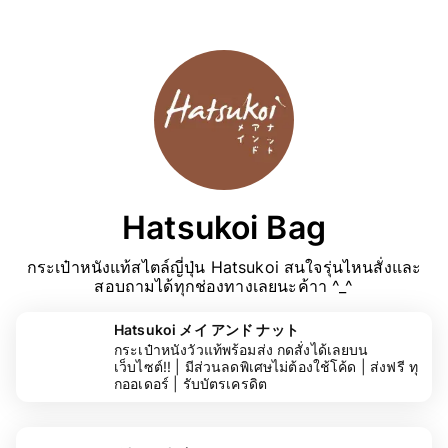
Hatsukoi Bag
กระเป๋าหนังแท้สไตล์ญี่ปุ่น Hatsukoi สนใจรุ่นไหนสั่งและ
สอบถามได้ทุกช่องทางเลยนะค้าา ^_^
Hatsukoi メイ アンド ナット
กระเป๋าหนังวัวแท้พร้อมส่ง กดสั่งได้เลยบน
เว็บไซต์!! | มีส่วนลดพิเศษไม่ต้องใช้โค้ด | ส่งฟรี ทุ
กออเดอร์ | รับบัตรเครดิต