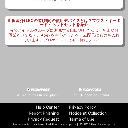
山田涼介(LEOの遊び場)の使用デバイスとは？マウス・キーボ
ード・ヘッドセットを紹介
有名アイドルグループに所属する山田涼介さんは、音楽や俳
優業だけでなく、Apexを中心としたゲーム配信にも力を入れ
ています。プロゲーマーとも一緒にプレイ ...
All your links in one place
Free QR code generator
Help Center
Privacy Policy
Report Phishing
Notice at Collection
Privacy Request
Terms of Use
Flowcode is a trademark of the dtx company | ©
2026 the dtx company