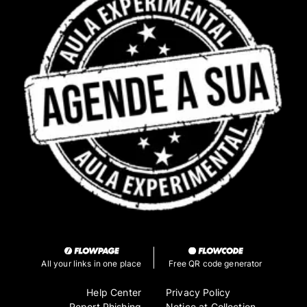
All your links in one place
Free QR code generator
Help Center
Privacy Policy
Report Phishing
Notice at Collection