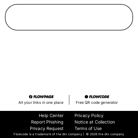
LINK ALTERNATIF ALL303
All your links in one place
Free QR code generator
Help Center
Privacy Policy
Report Phishing
Notice at Collection
Privacy Request
Terms of Use
Flowcode is a trademark of the dtx company | ©
2026 the dtx company