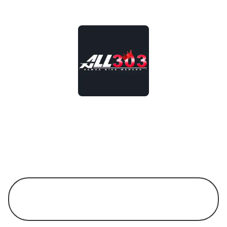
ALL303
ALL303 adalah salah satu situs Slot Online 
terpercaya di Indonesia yang sudah mempunyai 
pengalaman lebih dari 8 tahun di bidang gambling 
resmi.
LINK UTAMA ALL303