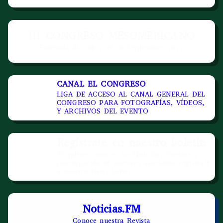
III CONGRESO MESOMERICANO
Ensenada BC. 08 y 09 de Septiembre 2022
CANAL EL CONGRESO
LIGA DE ACCESO AL CANAL GENERAL DEL
CONGRESO PARA FOTOGRAFÍAS, VÍDEOS,
Y ARCHIVOS DEL EVENTO
Regístrate en nuestro boletín
Si quieres conocer las Noticias, Eventos y
participación de nuestros asociados regístrate
a nuestro News Letter
Noticias.FM
Conoce nuestra Revista